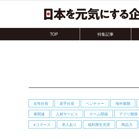
TOP
特集記事
女性社長
若手社長
ベンチャー
海外展開
車関連
人材サービス
ゲーム関係
アプリ開発
eコマース
求人あり
福利厚生充実
商品力