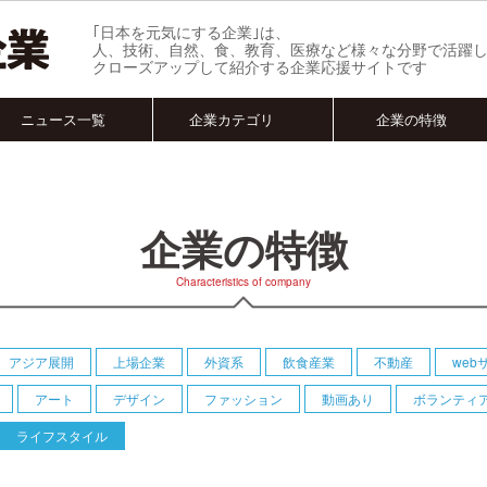
｢日本を元気にする企業｣は、
人、技術、自然、食、教育、医療など様々な分野で活躍
クローズアップして紹介する企業応援サイトです
ニュース一覧
企業カテゴリ
企業の特徴
企業の特徴
Characteristics of company
アジア展開
上場企業
外資系
飲食産業
不動産
web
アート
デザイン
ファッション
動画あり
ボランティ
ライフスタイル