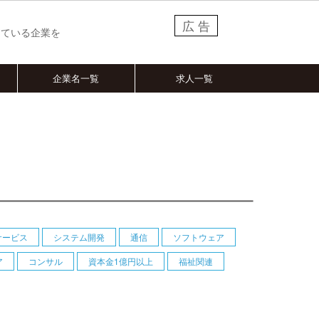
広 告
している企業を
企業名一覧
求人一覧
サービス
システム開発
通信
ソフトウェア
ア
コンサル
資本金1億円以上
福祉関連